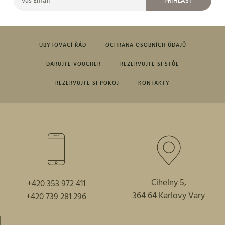
PŘIHLÁST
UBYTOVACÍ ŘÁD
OCHRANA OSOBNÍCH ÚDAJŮ
DARUJTE VOUCHER
REZERVUJTE SI STŮL
REZERVUJTE SI POKOJ
KONTAKTY
Cihelny 5,
+420 353 972 411
364 64 Karlovy Vary
+420 739 281 296