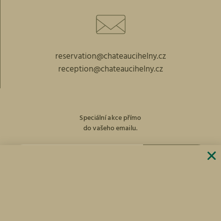
reservation@chateaucihelny.cz
reception@chateaucihelny.cz
Speciální akce přímo
do vašeho emailu.
PŘIHLÁST
facebook
Instagram