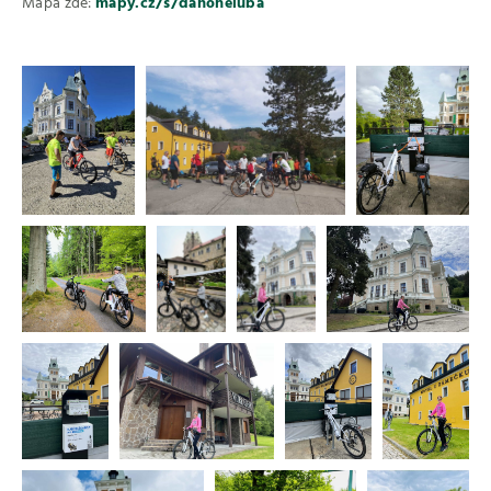
Mapa zde:
mapy.cz/s/danoheluba