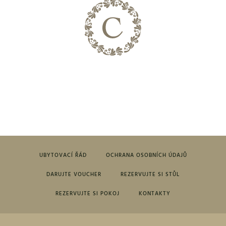
UBYTOVACÍ ŘÁD
OCHRANA OSOBNÍCH ÚDAJŮ
DARUJTE VOUCHER
REZERVUJTE SI STŮL
REZERVUJTE SI POKOJ
KONTAKTY