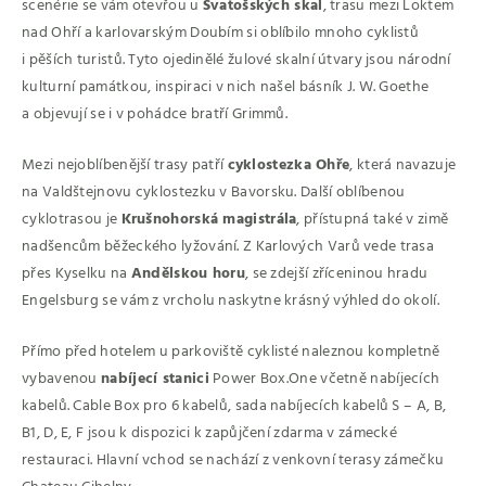
scenérie se vám otevřou u
Svatošských skal
, trasu mezi Loktem
nad Ohří a karlovarským Doubím si oblíbilo mnoho cyklistů
i pěších turistů. Tyto ojedinělé žulové skalní útvary jsou národní
kulturní památkou, inspiraci v nich našel básník J. W. Goethe
a objevují se i v pohádce bratří Grimmů.
Mezi nejoblíbenější trasy patří
cyklostezka Ohře
, která navazuje
na Valdštejnovu cyklostezku v Bavorsku. Další oblíbenou
cyklotrasou je
Krušnohorská magistrála
, přístupná také v zimě
nadšencům běžeckého lyžování. Z Karlových Varů vede trasa
přes Kyselku na
Andělskou horu
, se zdejší zříceninou hradu
Engelsburg se vám z vrcholu naskytne krásný výhled do okolí.
Přímo před hotelem u parkoviště cyklisté naleznou kompletně
vybavenou
nabíjecí stanici
Power Box.One včetně nabíjecích
kabelů. Cable Box pro 6 kabelů, sada nabíjecích kabelů S – A, B,
B1, D, E, F jsou k dispozici k zapůjčení zdarma v zámecké
restauraci. Hlavní vchod se nachází z venkovní terasy zámečku