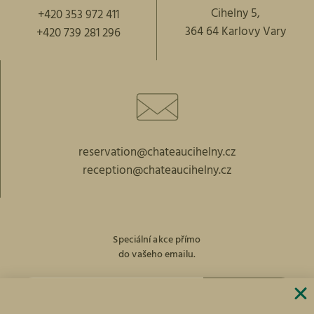
Cihelny 5,
+420 353 972 411
364 64 Karlovy Vary
+420 739 281 296
reservation@chateaucihelny.cz
reception@chateaucihelny.cz
Speciální akce přímo
do vašeho emailu.
PŘIHLÁST