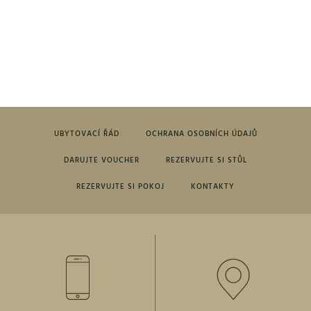
UBYTOVACÍ ŘÁD
OCHRANA OSOBNÍCH ÚDAJŮ
DARUJTE VOUCHER
REZERVUJTE SI STŮL
REZERVUJTE SI POKOJ
KONTAKTY