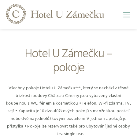
Hotel U Zámečku –
pokoje
Všechny pokoje Hotelu U Zámečku***, který se nachází v těsné
blízkosti budovy Château Cihelny jsou vybaveny vlastní
koupelnou s WC, fénem a kosmetikou • Telefon, Wi-fi zdarma, TV,
sejf • Kapacita je 10 dvoulůžkových pokojů s manželskou postelí
nebo dvěma jednolůžkovými postelemi. V jednom z pokojů je
přistýlka • Pokoje lze rezervovat také pro ubytování jedné osoby
– tzv. single use.