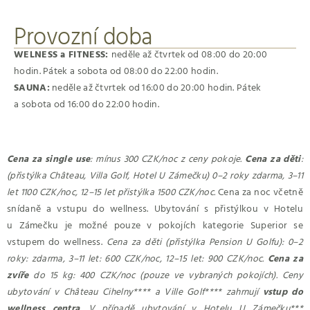
Provozní doba
WELNESS a FITNESS:
neděle až čtvrtek od 08:00 do 20:00
hodin. Pátek a sobota od 08:00 do 22:00 hodin.
SAUNA:
neděle až čtvrtek od 16:00 do 20:00 hodin. Pátek
a sobota od 16:00 do 22:00 hodin.
Cena za single use
: mínus 300 CZK/noc z ceny pokoje.
Cena za děti
:
(přistýlka Château, Villa Golf, Hotel U Zámečku) 0–2 roky zdarma, 3–11
let 1100 CZK/noc, 12–15 let přistýlka 1500 CZK/noc.
Cena za noc včetně
snídaně a vstupu do wellness. Ubytování s přistýlkou v Hotelu
u Zámečku je možné pouze v pokojích kategorie Superior se
vstupem do wellness.
Cena za děti (přistýlka Pension U Golfu): 0–2
roky: zdarma, 3–11 let: 600 CZK/noc, 12–15 let: 900 CZK/noc.
Cena za
zvíře
do 15 kg: 400 CZK/noc (pouze ve vybraných pokojích).
Ceny
ubytování v Château Cihelny**** a Ville Golf**** zahrnují
vstup do
wellness centra
. V případě ubytování v Hotelu U Zámečku***