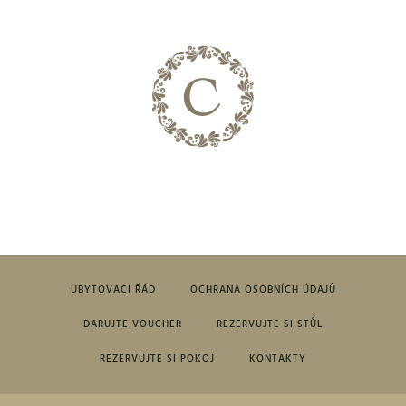
UBYTOVACÍ ŘÁD
OCHRANA OSOBNÍCH ÚDAJŮ
DARUJTE VOUCHER
REZERVUJTE SI STŮL
REZERVUJTE SI POKOJ
KONTAKTY