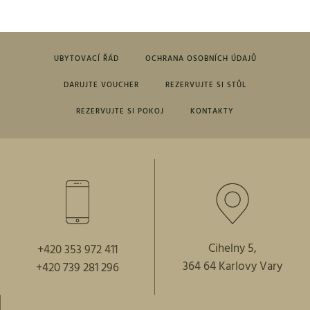
UBYTOVACÍ ŘÁD
OCHRANA OSOBNÍCH ÚDAJŮ
DARUJTE VOUCHER
REZERVUJTE SI STŮL
REZERVUJTE SI POKOJ
KONTAKTY
Cihelny 5,
+420 353 972 411
364 64 Karlovy Vary
+420 739 281 296