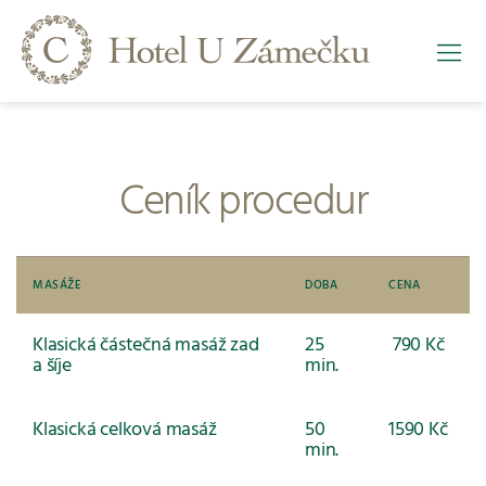
Ceník procedur
MASÁŽE
DOBA
CENA
Klasická částečná masáž zad
25
790 Kč
a šíje
min.
Klasická celková masáž
50
1590 Kč
min.