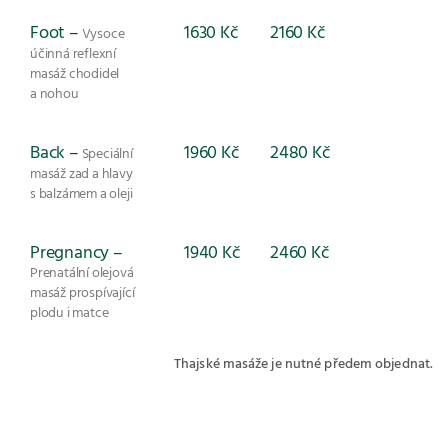
Foot –
1630 Kč
2160 Kč
Vysoce
účinná reflexní
masáž chodidel
a nohou
Back –
1960 Kč
2480 Kč
Speciální
masáž zad a hlavy
s balzámem a oleji
Pregnancy –
1940 Kč
2460 Kč
Prenatální olejová
masáž prospívající
plodu i matce
Thajské masáže je nutné předem objednat.