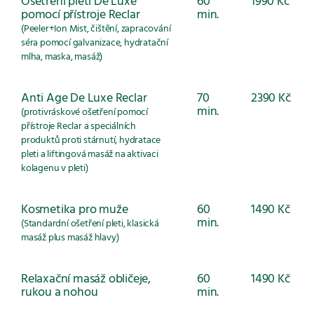
Ošetření pleti De Luxe
60
1990 Kč
pomocí přístroje Reclar
min.
(Peeler+Ion Mist, čištění, zapracování
séra pomocí galvanizace, hydratační
mlha, maska, masáž)
Anti Age De Luxe Reclar
70
2390 Kč
min.
(protivráskové ošetření pomocí
přístroje Reclar a speciálních
produktů proti stárnutí, hydratace
pleti a liftingová masáž na aktivaci
kolagenu v pleti)
Kosmetika pro muže
60
1490 Kč
min.
(Standardní ošetření pleti, klasická
masáž plus masáž hlavy)
Relaxační masáž obličeje,
60
1490 Kč
rukou a nohou
min.