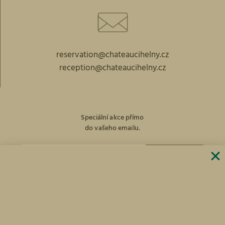
reservation@chateaucihelny.cz
reception@chateaucihelny.cz
Speciální akce přímo
do vašeho emailu.
PŘIHLÁST
facebook
Instagram