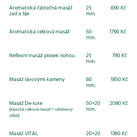
Aromatická částečná masáž
25
890 Kč
zad a šíje
min.
Aromatická celková masáž
50
1790 Kč
min.
Reflexní masáž plosek nohou
25
790 Kč
min.
Masáž lávovými kameny
60
1850 Kč
min.
Masáž De-luxe
50+20
2080 Kč
min.
(klasická celková masáž + rašelinový
zábal)
Masáž VITAL
20+20
1390 Kč