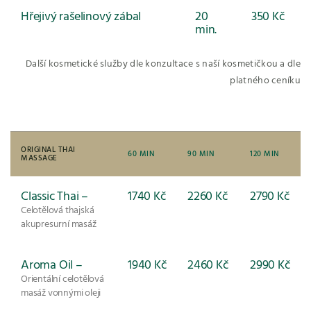
Hřejivý rašelinový zábal
20
350 Kč
min.
Další kosmetické služby dle konzultace s naší kosmetičkou a dle
platného ceníku
ORIGINAL THAI
60 MIN
90 MIN
120 MIN
MASSAGE
Classic Thai –
1740 Kč
2260 Kč
2790 Kč
Celotělová thajská
akupresurní masáž
Aroma Oil –
1940 Kč
2460 Kč
2990 Kč
Orientální celotělová
masáž vonnými oleji