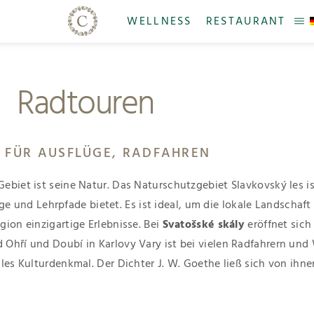
WELLNESS
RESTAURANT
Radtouren
S FÜR AUSFLÜGE, RADFAHREN
Gebiet ist seine Natur. Das Naturschutzgebiet Slavkovský les i
und Lehrpfade bietet. Es ist ideal, um die lokale Landschaft
gion einzigartige Erlebnisse. Bei
Svatošské skály
eröffnet sic
 Ohří und Doubí in Karlovy Vary ist bei vielen Radfahrern und
ales Kulturdenkmal. Der Dichter J. W. Goethe ließ sich von ihne
.