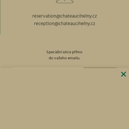
reservation@chateaucihelny.cz
reception@chateaucihelny.cz
Speciální akce přímo
do vašeho emailu.
PŘIHLÁST
facebook
Instagram