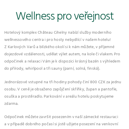
Wellness pro veřejnost
Hotelový komplex Château Cihelny nabízí služby moderního
wellnessového centra i pro hosty nebydlící v našem hotelu!
Z Karlových Varů a blízkého okolí si k nám můžete, v příjemné
dojezdové vzdálenosti, udělat výlet autem, na kole či vlakem. Pro
odpočinek a relaxaci Vám je k dispozici krásný bazén s výhledem
do přírody, whirlpool a tři sauny (parní, solná, finská).
Jednorázové vstupné na tři hodiny pohody činí 800 CZK za jednu
osobu. V ceně je obsaženo zapůjčení skříňky, župan a pantofle,
osuška a prostěradlo. Parkování v areálu hotelu poskytujeme
zdarma.
Odpočinek můžete završit posezením v naší zámecké restauraci
a v případě dobrého počasí si jistě užijete posezení na venkovní