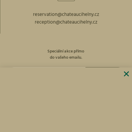
reservation@chateaucihelny.cz
reception@chateaucihelny.cz
Speciální akce přímo
do vašeho emailu.
PŘIHLÁST
facebook
Instagram