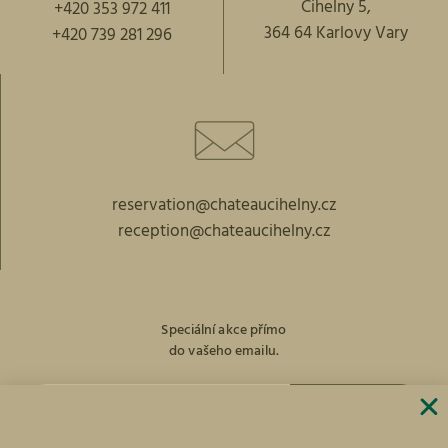
Cihelny 5,
+420 353 972 411
364 64 Karlovy Vary
+420 739 281 296
reservation@chateaucihelny.cz
reception@chateaucihelny.cz
Speciální akce přímo
do vašeho emailu.
PŘIHLÁST