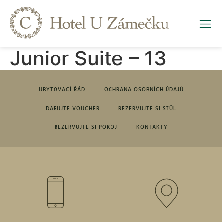
Junior Suite – 13
UBYTOVACÍ ŘÁD
OCHRANA OSOBNÍCH ÚDAJŮ
DARUJTE VOUCHER
REZERVUJTE SI STŮL
REZERVUJTE SI POKOJ
KONTAKTY