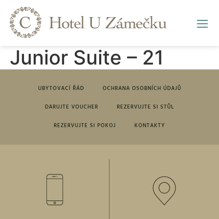
Junior Suite – 21
UBYTOVACÍ ŘÁD
OCHRANA OSOBNÍCH ÚDAJŮ
DARUJTE VOUCHER
REZERVUJTE SI STŮL
REZERVUJTE SI POKOJ
KONTAKTY