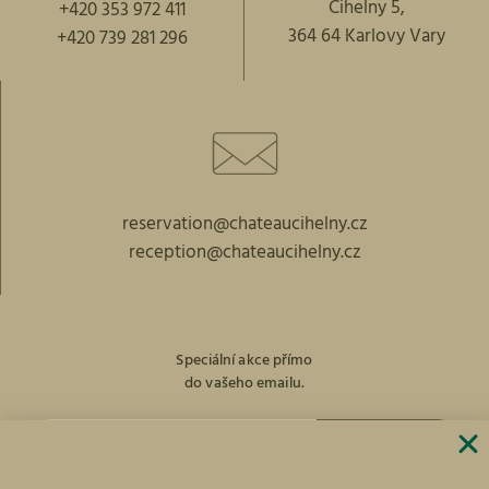
Cihelny 5,
+420 353 972 411
364 64 Karlovy Vary
+420 739 281 296
reservation@chateaucihelny.cz
reception@chateaucihelny.cz
Speciální akce přímo
do vašeho emailu.
PŘIHLÁST