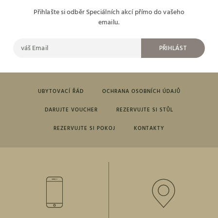
Přihlašte si odběr Speciálních akcí přímo do vašeho
emailu.
PŘIHLÁST
UBYTOVACÍ ŘÁD
OCHRANA OSOBNÍCH ÚDAJŮ
DARUJTE VOUCHER
REZERVUJTE SI STŮL
REZERVUJTE SI POKOJ
KONTAKTY