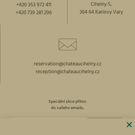
Cihelny 5,
+420 353 972 411
364 64 Karlovy Vary
+420 739 281 296
reservation@chateaucihelny.cz
reception@chateaucihelny.cz
Speciální akce přímo
do vašeho emailu.
PŘIHLÁST