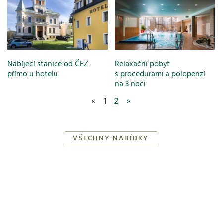
Nabíjecí stanice od ČEZ
Relaxační pobyt
přímo u hotelu
s procedurami a polopenzí
na 3 noci
«
1
2
»
VŠECHNY NABÍDKY