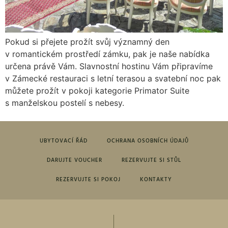
Pokud si přejete prožít svůj významný den
v romantickém prostředí zámku, pak je naše nabídka
určena právě Vám. Slavnostní hostinu Vám připravíme
v Zámecké restauraci s letní terasou a svatební noc pak
můžete prožít v pokoji kategorie Primator Suite
s manželskou postelí s nebesy.
UBYTOVACÍ ŘÁD
OCHRANA OSOBNÍCH ÚDAJŮ
DARUJTE VOUCHER
REZERVUJTE SI STŮL
REZERVUJTE SI POKOJ
KONTAKTY