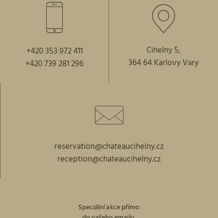
Cihelny 5,
+420 353 972 411
364 64 Karlovy Vary
+420 739 281 296
reservation@chateaucihelny.cz
reception@chateaucihelny.cz
Speciální akce přímo
do vašeho emailu.