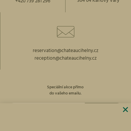
364 64 Karlovy Vary
+420 739 281 296
reservation@chateaucihelny.cz
reception@chateaucihelny.cz
Speciální akce přímo
do vašeho emailu.
PŘIHLÁST