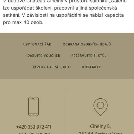
V budově Chateau Cihelny v prostoru salonku „Galerie“
lze uspořádat školení, pracovní a jiná společenská
setkání. V závislosti na uspořádání se nabízí kapacita
pro max 40 osob.
UBYTOVACÍ ŘÁD
OCHRANA OSOBNÍCH ÚDAJŮ
DARUJTE VOUCHER
REZERVUJTE SI STŮL
REZERVUJTE SI POKOJ
KONTAKTY
Cihelny 5,
+420 353 972 411