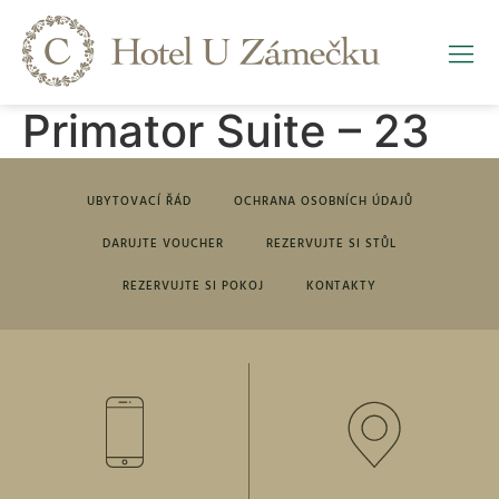
Primator Suite – 23
UBYTOVACÍ ŘÁD
OCHRANA OSOBNÍCH ÚDAJŮ
DARUJTE VOUCHER
REZERVUJTE SI STŮL
REZERVUJTE SI POKOJ
KONTAKTY