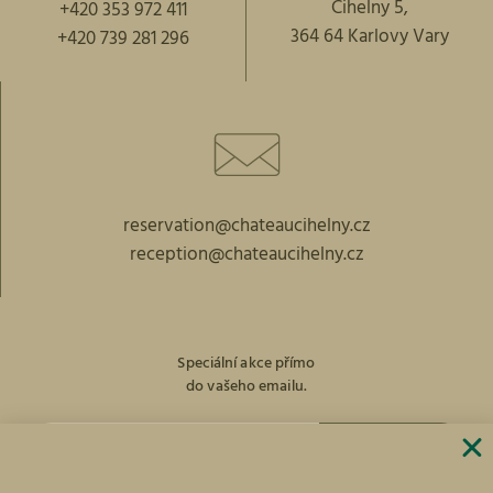
Cihelny 5,
+420 353 972 411
364 64 Karlovy Vary
+420 739 281 296
reservation@chateaucihelny.cz
reception@chateaucihelny.cz
Speciální akce přímo
do vašeho emailu.
PŘIHLÁST